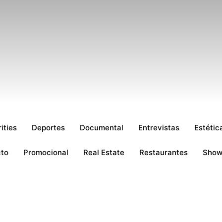
ities
Deportes
Documental
Entrevistas
Estétic
cto
Promocional
Real Estate
Restaurantes
Sho